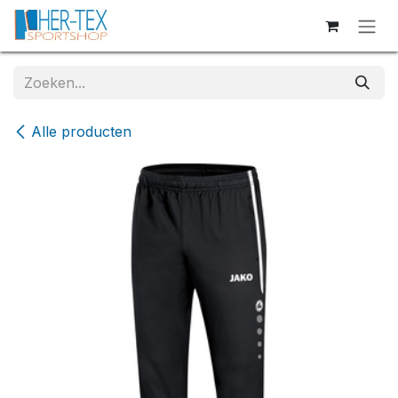
Overslaan naar inhoud
Alle producten