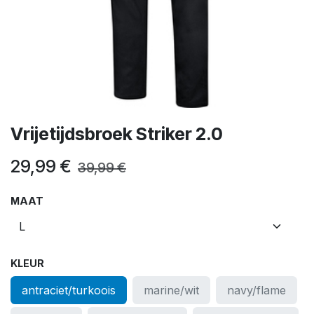
Vrijetijdsbroek Striker 2.0
29,99
€
39,99
€
MAAT
KLEUR
antraciet/turkoois
marine/wit
navy/flame