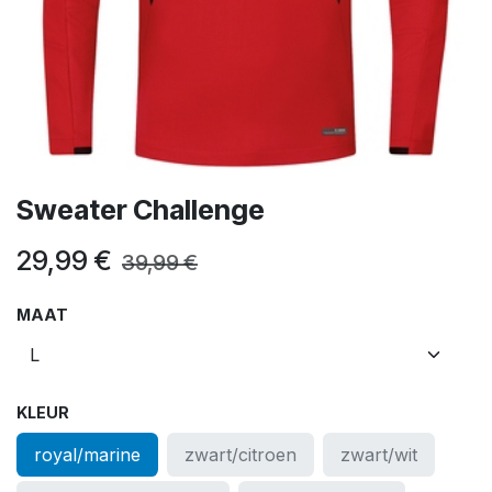
Sweater Challenge
29,99
€
39,99
€
MAAT
KLEUR
royal/marine
zwart/citroen
zwart/wit