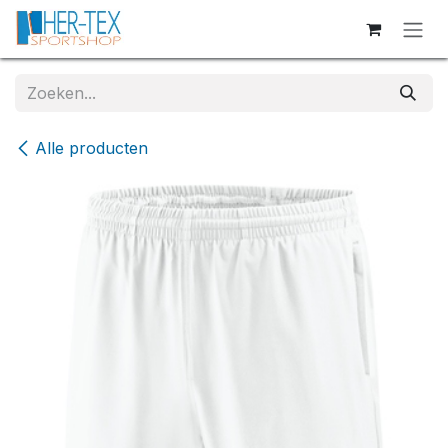
Overslaan naar inhoud
Alle producten