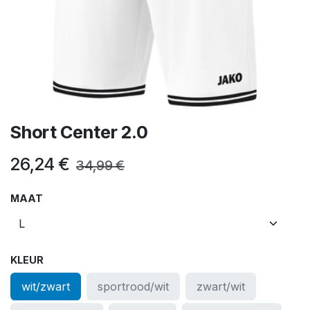
Short Center 2.0
26,24
€
34,99
€
MAAT
KLEUR
wit/zwart
sportrood/wit
zwart/wit