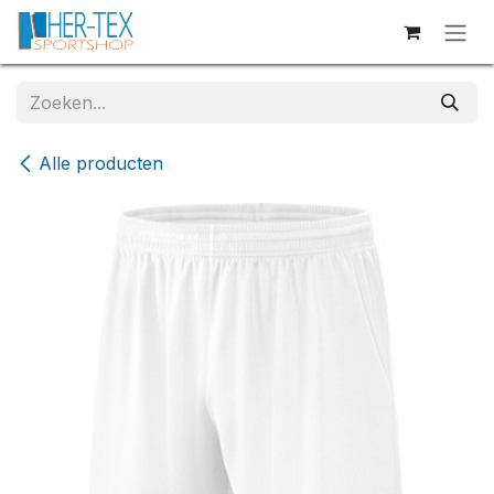
Overslaan naar inhoud
Alle producten