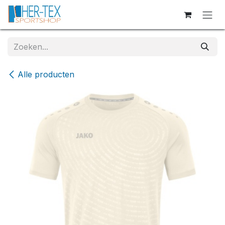
Overslaan naar inhoud
Alle producten