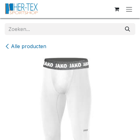
Overslaan naar inhoud
Alle producten