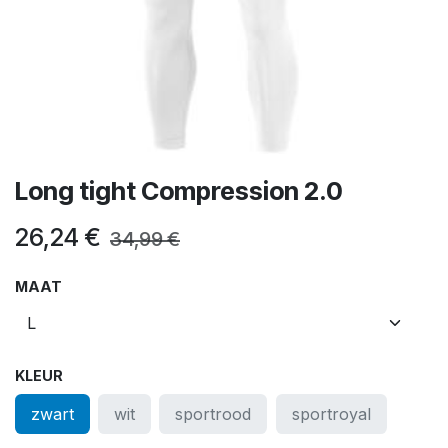
Long tight Compression 2.0
26,24
€
34,99
€
MAAT
KLEUR
zwart
wit
sportrood
sportroyal