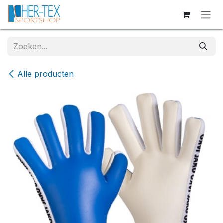
Overslaan naar inhoud
Alle producten