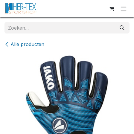
Overslaan naar inhoud
Alle producten