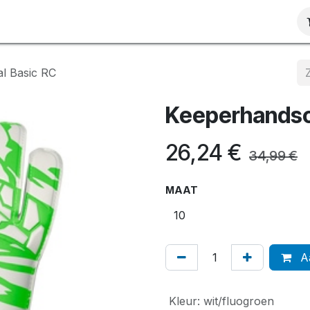
ct
l Basic RC
Keeperhandsc
26,24
€
34,99
€
MAAT
Aa
Kleur
:
wit/fluogroen