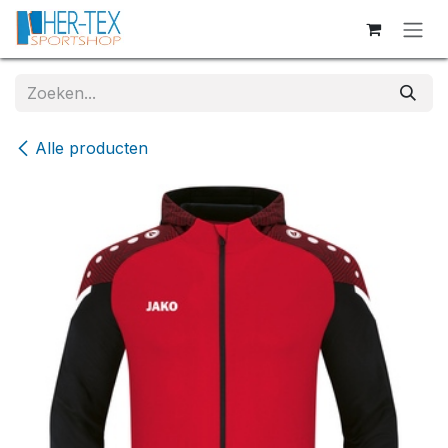
Overslaan naar inhoud
Alle producten