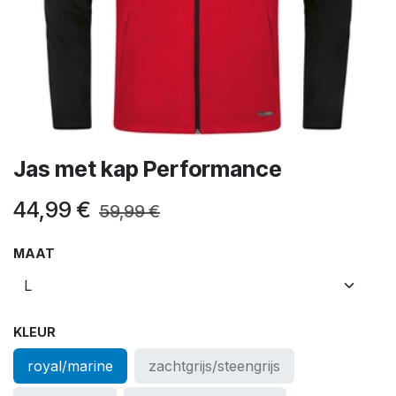
Jas met kap Performance
44,99
€
59,99
€
MAAT
KLEUR
royal/marine
zachtgrijs/steengrijs