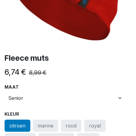
Fleece muts
6,74
€
8,99
€
MAAT
KLEUR
citroen
marine
rood
royal