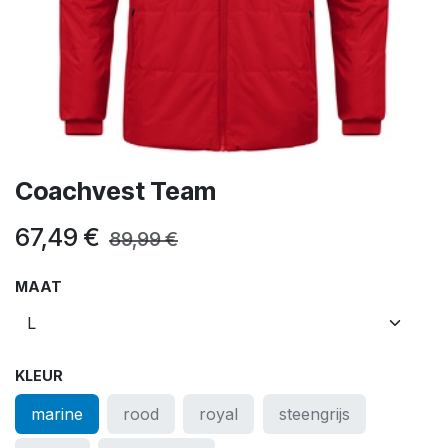
Coachvest Team
67,49
€
89,99
€
MAAT
KLEUR
marine
rood
royal
steengrijs