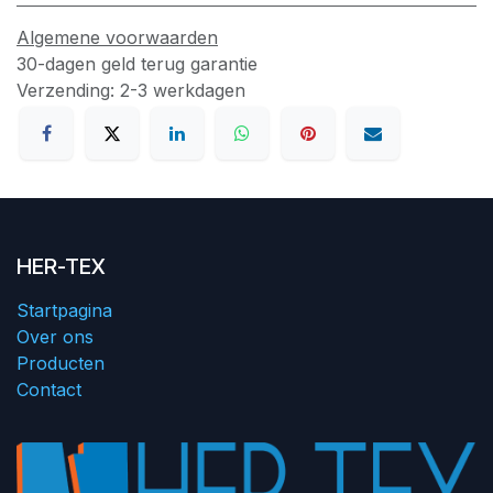
Algemene voorwaarden
30-dagen geld terug garantie
Verzending: 2-3 werkdagen
HER-TEX
Startpagina
Over ons
Producten
Contact