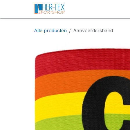
Overslaan naar inhoud
Home
Collectie
Conta
Alle producten
Aanvoerdersband