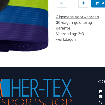
Aa
Algemene voorwaarden
30-dagen geld terug
garantie
Verzending: 2-3
werkdagen
CO