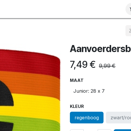
ct
Aanvoerders
7,49
€
9,99
€
MAAT
KLEUR
regenboog
zwart/ro